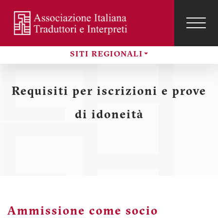
Salta
al
contenuto
TOG
NAVI
Menu
principale
profilo
SITI REGIONALI
utente
Sezioni
Requisiti per iscrizioni e prove
di idoneità
Ammissione come socio