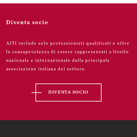
Hai un’ esperienza professionale documentabile,
Diventa socio
ESCLUSIVAMENTE in quella determinata
qualifica, pari alla metà di quanto richiesto per
diventare socio ordinario? Per calcolarla scarica il
AITI include solo professionisti qualificati e offre
tool e inserisci la documentazione che hai a
la consapevolezza di essere rappresentati a livello
disposizione
nazionale e internazionale dalla principale
associazione italiana del settore.
Non ho esperienze documentabili
DIVENTA SOCIO