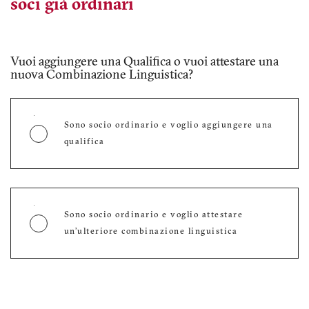
soci già ordinari
Hai un’esperienza professionale documentabile di
almeno 24 mesi, così come definita dal
Regolamento Ammissioni? Per calcolarla scarica il
Vuoi aggiungere una Qualifica o vuoi attestare una
tool e inserisci la documentazione che hai a
nuova Combinazione Linguistica?
disposizione.
Sono socio ordinario e voglio aggiungere una
qualifica
Non ho esperienza professionale o ho esperienza
professionale inferiore ai 24 mesi
Sono socio ordinario e voglio attestare
un’ulteriore combinazione linguistica
Quale Esperienza puoi dimostrare?