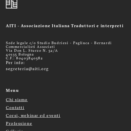
AITI - Associazione Italiana Traduttori e interpreti
Sede legale c/o Studio Budriesi - Pagliuca - Bernardi
Commercialisti Associati
Via Don L. Sturzo N. 52/A
40135 Bologna
C.F.: 80403840582
Per info:
segreteria@aiti.org
Menu
Chi siamo
Menù
Contatti
Corsi, webinar ed eventi
footer
Professione