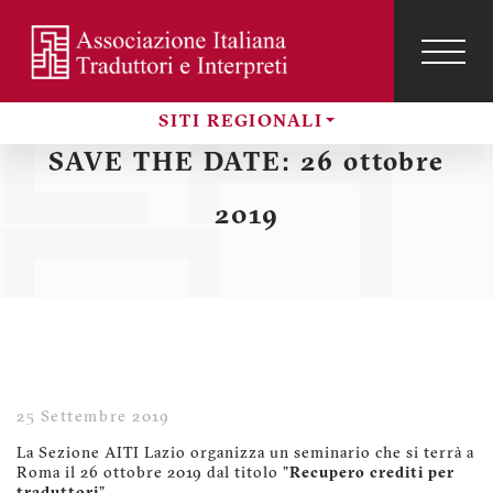
Salta
al
contenuto
TOG
NAVI
Menu
principale
SITI REGIONALI
profilo
Sezioni
SAVE THE DATE: 26 ottobre
utente
2019
25 Settembre 2019
La Sezione AITI Lazio organizza un seminario che si terrà a
Roma il 26 ottobre 2019 dal titolo "
Recupero crediti per