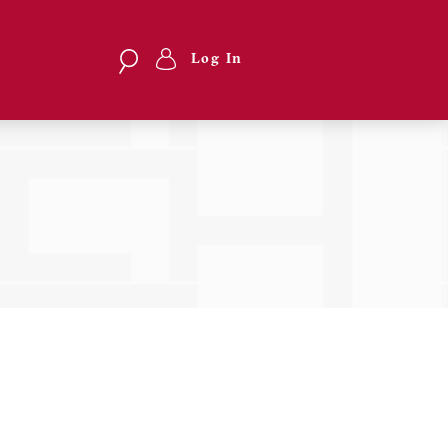
Search
Search
Log In
Menu
profilo
utente